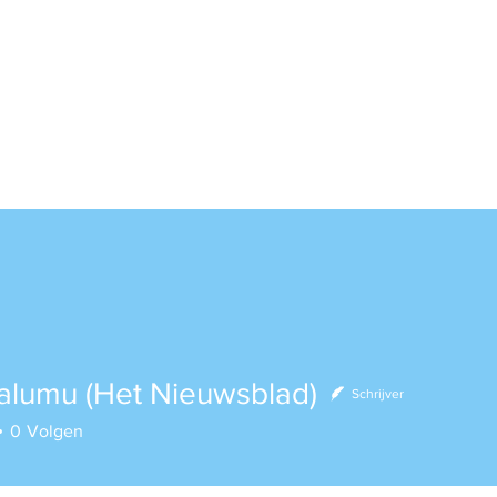
alumu (Het Nieuwsblad)
Schrijver
mu (Het Nieuwsblad)
0
Volgen