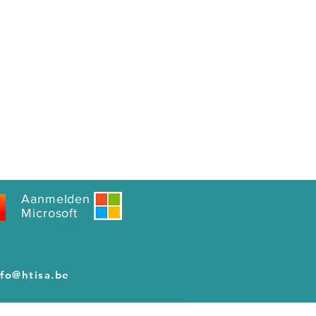
Aanmelden
Microsoft
nfo@htisa.be