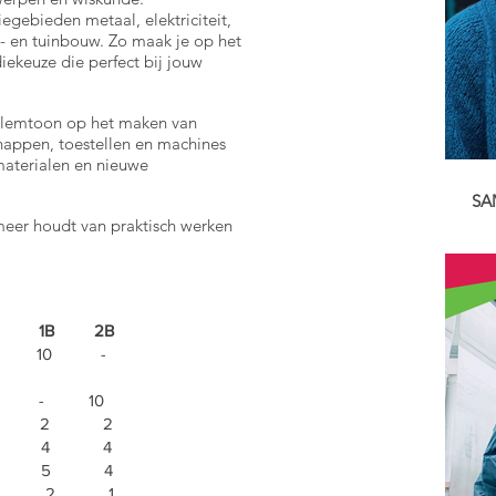
iegebieden metaal, elektriciteit,
- en tuinbouw. Zo maak je op het
iekeuze die perfect bij jouw
 klemtoon op het maken van
happen, toestellen en machines
materialen en nieuwe
SA
 meer houdt van praktisch werken
In 
van
vli
wat
Lee
B 2B
STEM 10 -
htt
DE
teit - 10
 2 2
 4 4
s 5 4
2 1