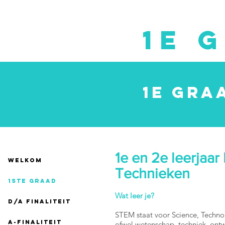
1e 
1e GRA
1e en 2e leerjaa
WELKOM
Technieken
1ste GRAAD
Wat leer je?
D/A finaliteit
STEM staat voor Science, Techno
A-finaliteit
ofwel wetenschap, techniek, ont