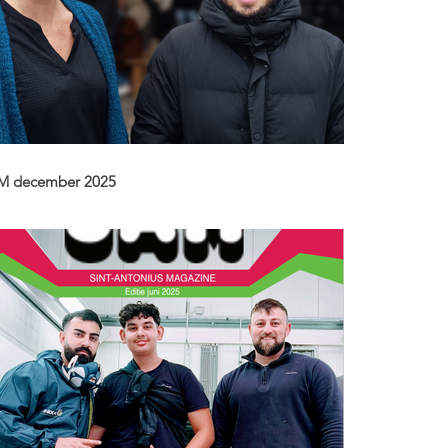
M december 2025
deze editie van ons SAM-schoolmagazine: Anass Uchan,
 JoJo-medewerker tot leerlingbegeleider, Erasmussen
egen verder uit, Kunstkuur brengt leerplannen tot leven,
 doet een onderhoudstechnieker, en nog zoveel meer.
s hem hier!
ps://online.fliphtml5.com/HTISAHolstraat/SAM-
CEMBER-2025/#p=1