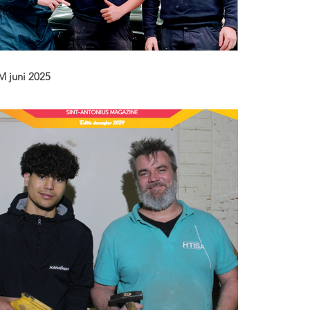
 juni 2025
deze editie van SAM: Vernieuwd 7e jaar bereidt beter
r op vaste job, De wereld ontdekken met ErasDu,
cheid van Deeltijds...