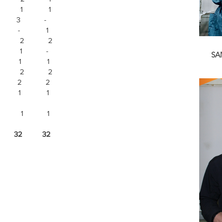
 1 1
mte 3 -
ppen - 1
2 2
is 1 -
SAM
ing 1 1
In 
t 2 2
voo
eding 2 2
Afs
eden 1 1
ands 1 1
ren 32 32