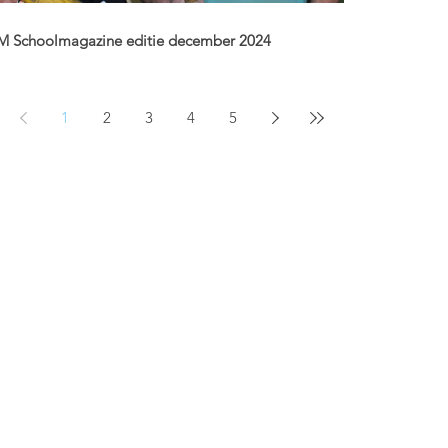
M Schoolmagazine editie december 2024
deze editie van ons schoolmagazine: nieuwe opleiding
erhoudsmedewerker, iets voor jou? Extra lessen
erlands in de studie,...
1
2
3
4
5