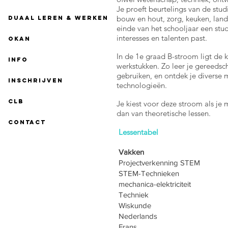
Je proeft beurtelings van de stud
bouw en hout, zorg, keuken, land
Duaal leren & werken
einde van het schooljaar een stud
interesses en talenten past.
OKAN
In de 1e graad B-stroom ligt de
INFO
werkstukken. Zo leer je gereedsc
gebruiken, en ontdek je diverse 
INSCHRIJVEN
technologieën.
CLB
Je kiest voor deze stroom als je
dan van theoretische lessen.
CONTACT
Lessentabel
Vakken 1
Projectverkenning 
STEM-Technieken
mechanica-elektrici
Techniek
Wiskunde
Nederland
Frans 