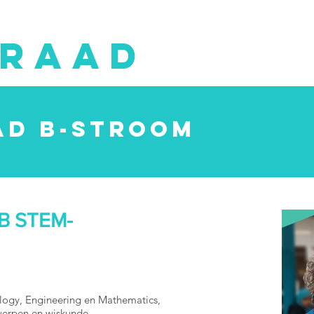
GRAAD
AD B-STROOM
r B STEM-
logy, Engineering en Mathematics,
werpen en wiskunde.