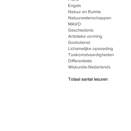
Engels
Natuur en Rui
Natuurwetenscha
MAVO 
Geschieden
Artistieke vorm
Godsdiens
Lichamelijke opvo
Toekomstvaardigh
Differentiatie
Wiskunde-Nederl
Totaal aantal lesu