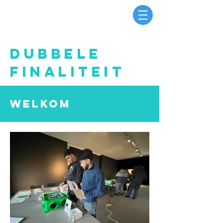
Dubbele
FinaliteiT
WELKOM