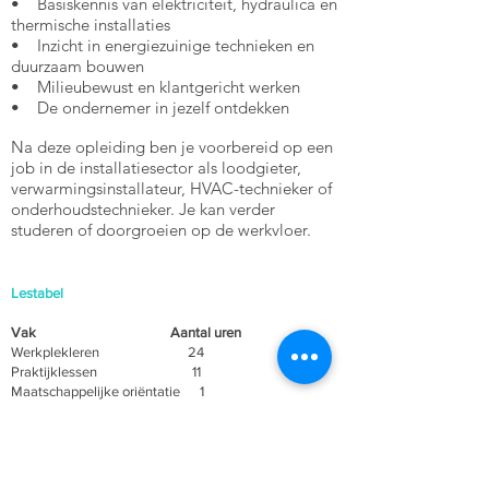
• Basiskennis van elektriciteit, hydraulica en
thermische installaties
• Inzicht in energiezuinige technieken en
duurzaam bouwen
• Milieubewust en klantgericht werken
• De ondernemer in jezelf ontdekken
Na deze opleiding ben je voorbereid op een
job in de installatiesector als loodgieter,
verwarmingsinstallateur, HVAC-technieker of
onderhoudstechnieker. Je kan verder
studeren of doorgroeien op de werkvloer.
Lestabel
Vak Aantal uren
Werkplekleren 24
Praktijklessen 11
Maatschappelijke oriëntatie 1
Ondernemerschap 1
Communicatie & interactie 1
Totaal aantal opleidingsuren 38