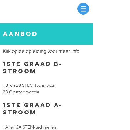
AANBOD
Klik op de opleiding voor meer info.
1ste GRAAD B-
STROOM
1B en 2B STEM-technieken
2B Opstroomoptie
1ste graad A-
stroom
1A en 2A STEM-technieken