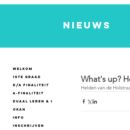
nieuws
WELKOM
What's up? He
1ste GRAAD
D/A finaliteit
Helden van de Holstraat
A-finaliteit
Duaal leren & werken
OKAN
INFO
INSCHRIJVEN