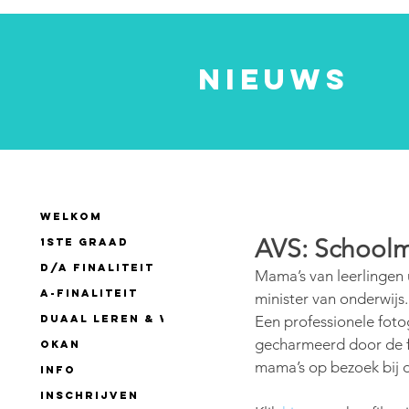
nieuws
WELKOM
AVS: Schoolm
1ste GRAAD
D/A finaliteit
Mama’s van leerlingen 
A-finaliteit
minister van onderwijs.
Duaal leren & werken
Een professionele foto
gecharmeerd door de fo
OKAN
mama’s op bezoek bij d
INFO
INSCHRIJVEN