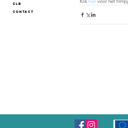
Klik 
hier
 voor het filmpj
CLB
CONTACT