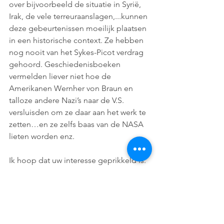
over bijvoorbeeld de situatie in Syrië, 
Irak, de vele terreuraanslagen,...kunnen 
deze gebeurtenissen moeilijk plaatsen 
in een historische context. Ze hebben 
nog nooit van het Sykes-Picot verdrag 
gehoord. Geschiedenisboeken 
vermelden liever niet hoe de 
Amerikanen Wernher von Braun en 
talloze andere Nazi’s naar de V.S. 
versluisden om ze daar aan het werk te 
zetten…en ze zelfs baas van de NASA 
lieten worden enz.
Ik hoop dat uw interesse geprikkeld is. 
De lezing duurt een tweetal uur. Het is 
een try out, dus gratis. 
Graag een seintje vooraf als u komt 