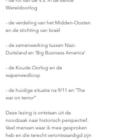
- de rol van de V.S. in de Eerste 
Wereldoorlog  
- de verdeling van het Midden-Oosten 
en de stichting van Israël 
- de samenwerking tussen Nazi-
Duitsland en ‘Big Business America’ 
- de Koude Oorlog en de 
wapenwedloop 
- de huidige situatie na 9/11 en ‘The 
war on terror” 
Deze lezing is ontstaan uit de 
noodzaak naar historisch perspectief.
Veel mensen waar ik mee gesproken 
heb en die terecht verontwaardigd zijn 