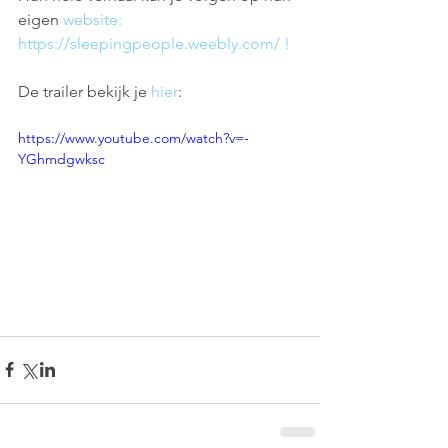
eigen 
website: 
https://sleepingpeople.weebly.com/ !
De trailer bekijk je 
hier
:
https://www.youtube.com/watch?v=-
YGhmdgwksc