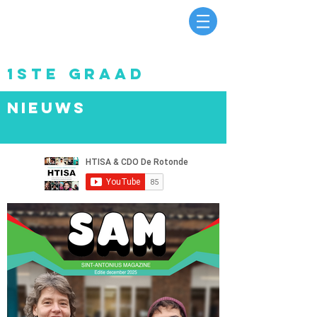
1ste graad
nieuws