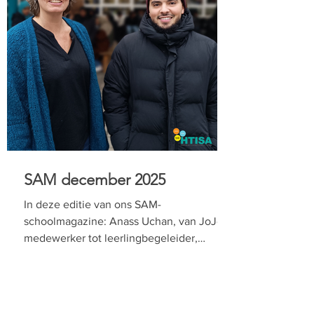
SAM december 2025
In deze editie van ons SAM-
schoolmagazine: Anass Uchan, van JoJo-
medewerker tot leerlingbegeleider,
Erasmussen vliegen verder uit, Kunstkuur
brengt leerplannen tot leven, wat doet een
onderhoudstechnieker, en nog zoveel
meer. Lees hem hier!