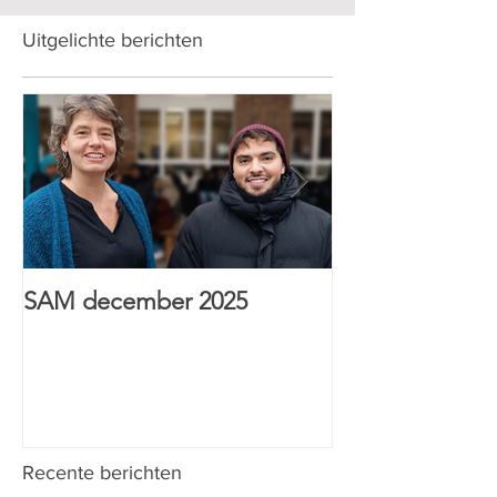
Uitgelichte berichten
SAM december 2025
HTI Sint-Anton
& Wijs prijs
Recente berichten