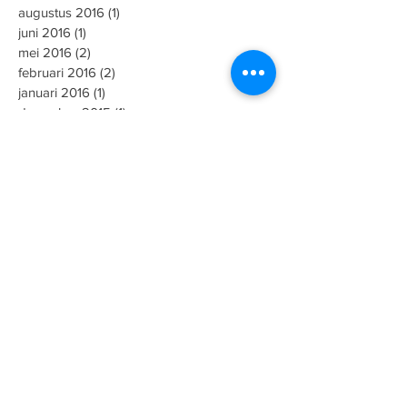
augustus 2016
(1)
1 post
juni 2016
(1)
1 post
mei 2016
(2)
2 posts
februari 2016
(2)
2 posts
januari 2016
(1)
1 post
december 2015
(1)
1 post
november 2015
(1)
1 post
augustus 2015
(2)
2 posts
juni 2015
(1)
1 post
mei 2015
(5)
5 posts
maart 2015
(1)
1 post
januari 2015
(3)
3 posts
november 2014
(1)
1 post
september 2014
(1)
1 post
mei 2014
(1)
1 post
april 2014
(1)
1 post
oktober 2013
(2)
2 posts
september 2013
(1)
1 post
Zoeken op tags