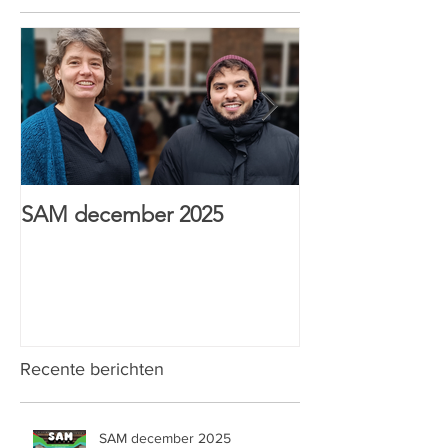
SAM december 2025
HTI Sint-Anton
& Wijs prijs
Recente berichten
SAM december 2025