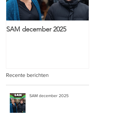
SAM december 2025
HTI Sint-Anton
& Wijs prijs
Recente berichten
SAM december 2025