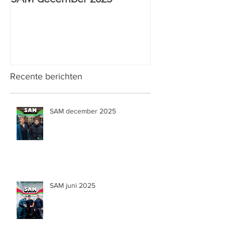
SAM december 2025
HTI Sint-Anton
& Wijs prijs
Recente berichten
SAM december 2025
SAM juni 2025