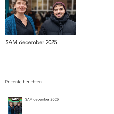
SAM december 2025
HTI Sint-Anton
& Wijs prijs
Recente berichten
SAM december 2025