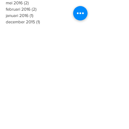
mei 2016
(2)
2 posts
februari 2016
(2)
2 posts
januari 2016
(1)
1 post
december 2015
(1)
1 post
november 2015
(1)
1 post
augustus 2015
(2)
2 posts
juni 2015
(1)
1 post
mei 2015
(5)
5 posts
maart 2015
(1)
1 post
januari 2015
(3)
3 posts
november 2014
(1)
1 post
september 2014
(1)
1 post
mei 2014
(1)
1 post
april 2014
(1)
1 post
oktober 2013
(2)
2 posts
september 2013
(1)
1 post
Zoeken op tags
Gent
HTISA
Minus One
OKAN
bso
dbso