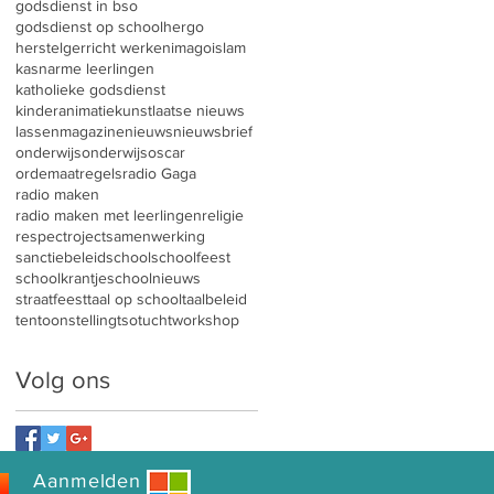
godsdienst in bso
godsdienst op school
hergo
herstelgerricht werken
imago
islam
kasnarme leerlingen
katholieke godsdienst
kinderanimatie
kunst
laatse nieuws
lassen
magazine
nieuws
nieuwsbrief
onderwijs
onderwijsoscar
ordemaatregels
radio Gaga
radio maken
radio maken met leerlingen
religie
respect
roject
samenwerking
sanctiebeleid
school
schoolfeest
schoolkrantje
schoolnieuws
straatfeest
taal op school
taalbeleid
tentoonstelling
tso
tucht
workshop
Volg ons
Aanmelden