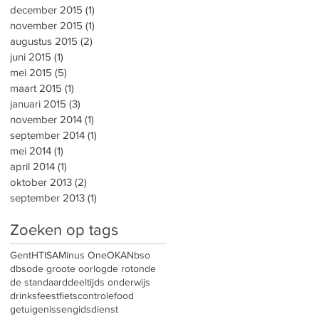
december 2015
(1)
1 post
november 2015
(1)
1 post
augustus 2015
(2)
2 posts
juni 2015
(1)
1 post
mei 2015
(5)
5 posts
maart 2015
(1)
1 post
januari 2015
(3)
3 posts
november 2014
(1)
1 post
september 2014
(1)
1 post
mei 2014
(1)
1 post
april 2014
(1)
1 post
oktober 2013
(2)
2 posts
september 2013
(1)
1 post
Zoeken op tags
Gent
HTISA
Minus One
OKAN
bso
dbso
de groote oorlog
de rotonde
de standaard
deeltijds onderwijs
drinks
feest
fietscontrole
food
getuigenissen
gidsdienst