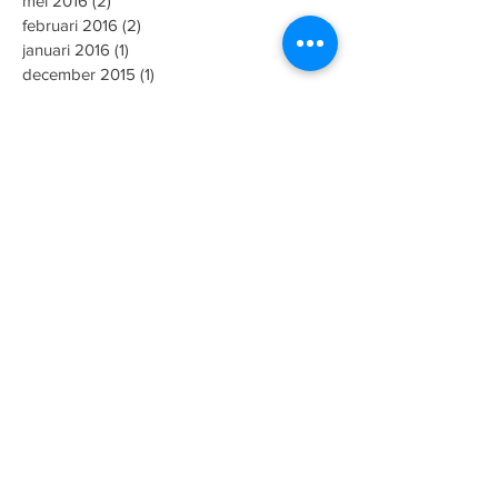
mei 2016
(2)
2 posts
februari 2016
(2)
2 posts
januari 2016
(1)
1 post
december 2015
(1)
1 post
november 2015
(1)
1 post
augustus 2015
(2)
2 posts
juni 2015
(1)
1 post
mei 2015
(5)
5 posts
maart 2015
(1)
1 post
januari 2015
(3)
3 posts
november 2014
(1)
1 post
september 2014
(1)
1 post
mei 2014
(1)
1 post
april 2014
(1)
1 post
oktober 2013
(2)
2 posts
september 2013
(1)
1 post
Zoeken op tags
Gent
HTISA
Minus One
OKAN
bso
dbso
de groote oorlog
de rotonde
de standaard