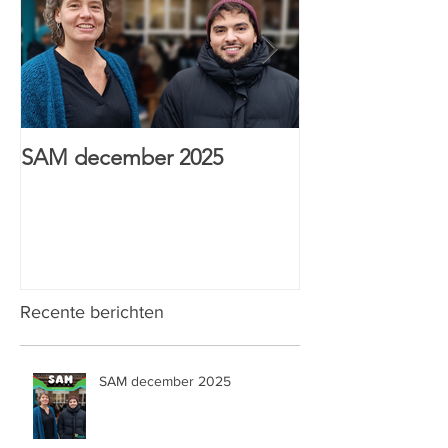
SAM december 2025
HTI Sint-Anton
& Wijs prijs
Recente berichten
SAM december 2025