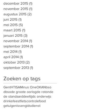
december 2015
(1)
1 post
november 2015
(1)
1 post
augustus 2015
(2)
2 posts
juni 2015
(1)
1 post
mei 2015
(5)
5 posts
maart 2015
(1)
1 post
januari 2015
(3)
3 posts
november 2014
(1)
1 post
september 2014
(1)
1 post
mei 2014
(1)
1 post
april 2014
(1)
1 post
oktober 2013
(2)
2 posts
september 2013
(1)
1 post
Zoeken op tags
Gent
HTISA
Minus One
OKAN
bso
dbso
de groote oorlog
de rotonde
de standaard
deeltijds onderwijs
drinks
feest
fietscontrole
food
getuigenissen
gidsdienst