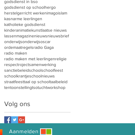
godsdienst in bso
godsdienst op school
hergo
herstelgerricht werken
imago
islam
kasnarme leerlingen
katholieke godsdienst
kinderanimatie
kunst
laatse nieuws
lassen
magazine
nieuws
nieuwsbrief
onderwijs
onderwijsoscar
ordemaatregels
radio Gaga
radio maken
radio maken met leerlingen
religie
respect
roject
samenwerking
sanctiebeleid
school
schoolfeest
schoolkrantje
schoolnieuws
straatfeest
taal op school
taalbeleid
tentoonstelling
tso
tucht
workshop
Volg ons
Aanmelden