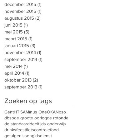
december 2015
(1)
1 post
november 2015
(1)
1 post
augustus 2015
(2)
2 posts
juni 2015
(1)
1 post
mei 2015
(5)
5 posts
maart 2015
(1)
1 post
januari 2015
(3)
3 posts
november 2014
(1)
1 post
september 2014
(1)
1 post
mei 2014
(1)
1 post
april 2014
(1)
1 post
oktober 2013
(2)
2 posts
september 2013
(1)
1 post
Zoeken op tags
Gent
HTISA
Minus One
OKAN
bso
dbso
de groote oorlog
de rotonde
de standaard
deeltijds onderwijs
drinks
feest
fietscontrole
food
getuigenissen
gidsdienst