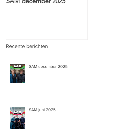
SAM december 2025
HTI Sint-Anton
& Wijs prijs
Recente berichten
SAM december 2025
SAM juni 2025