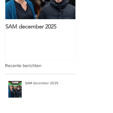
SAM december 2025
HTI Sint-Anton
& Wijs prijs
Recente berichten
SAM december 2025