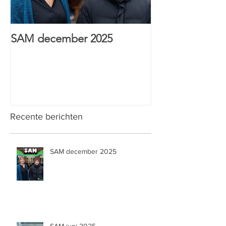
SAM december 2025
HTI Sint-Anton
& Wijs prijs
Recente berichten
SAM december 2025