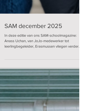
SAM december 2025
In deze editie van ons SAM-schoolmagazine:
Anass Uchan, van JoJo-medewerker tot
leerlingbegeleider, Erasmussen vliegen verder
uit, Kunstkuur brengt leerplannen tot leven, wat
doet een onderhoudstechnieker, en nog zoveel
meer. Lees hem hier!
https://online.fliphtml5.com/HTISAHolstraat/SAM-
DECEMBER-2025/#p=1